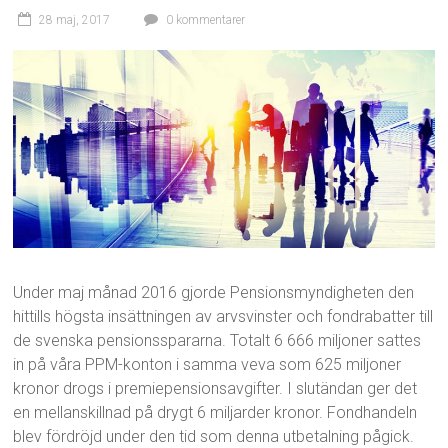
28 maj, 2017
0 kommentarer
Under maj månad 2016 gjorde Pensionsmyndigheten den
hittills högsta insättningen av arvsvinster och fondrabatter till
de svenska pensionsspararna. Totalt 6 666 miljoner sattes
in på våra PPM-konton i samma veva som 625 miljoner
kronor drogs i premiepensionsavgifter. I slutändan ger det
en mellanskillnad på drygt 6 miljarder kronor. Fondhandeln
blev fördröjd under den tid som denna utbetalning pågick.