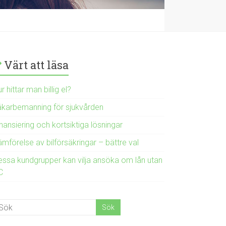
Värt att läsa
r hittar man billig el?
äkarbemanning för sjukvården
nansiering och kortsiktiga lösningar
mförelse av bilförsäkringar – bättre val
essa kundgrupper kan vilja ansöka om lån utan
C